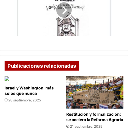
de
Venezuela
El Napoleón malaparte de Venezuela
Publicaciones relacionadas
Israel y Washington, más
solos que nunca
28 septiembre, 2025
Restitución y formalización:
se acelera la Reforma Agraria
21 septiembre, 2025