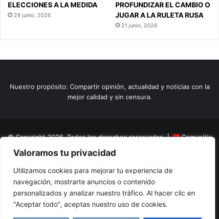
ELECCIONES A LA MEDIDA
PROFUNDIZAR EL CAMBIO O
JUGAR A LA RULETA RUSA
29 junio, 2026
21 junio, 2026
Nuestro propósito: Compartir opinión, actualidad y noticias con la
mejor calidad y sin censura.
© Copyright 2026, Todos los derechos reservados |
Comunitic
Valoramos tu privacidad
SAS BIC
Nit 901228106
Home
Actualidad
Variedades
Opinion
Turismo
Deportes
Utilizamos cookies para mejorar tu experiencia de
navegación, mostrarte anuncios o contenido
El Tinteadero
Caricaturas
Reportajes
personalizados y analizar nuestro tráfico. Al hacer clic en
"Aceptar todo", aceptas nuestro uso de cookies.
Facebook
YouTube
Instagram