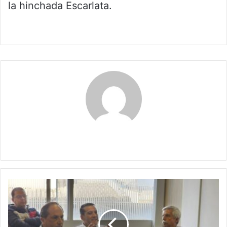
la hinchada Escarlata.
Claudia
Comerciantes
de
Tunja
alzan
voz