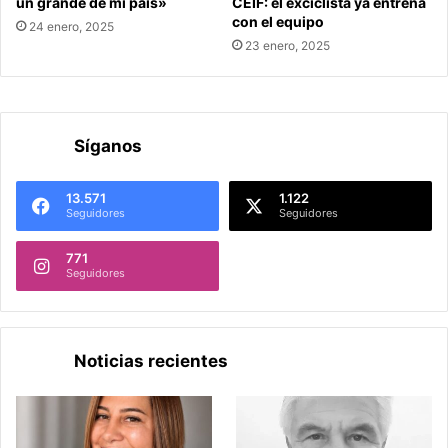
un grande de mi país»
CEIF: el exciclista ya entrena
con el equipo
24 enero, 2025
23 enero, 2025
Síganos
13.571
1.122
Seguidores
Seguidores
771
Seguidores
Noticias recientes