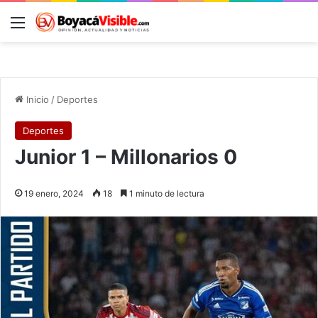
Menú
B
Inicio
/
Deportes
Deportes
Junior 1 – Millonarios 0
19 enero, 2024
18
1 minuto de lectura