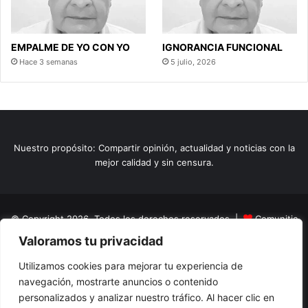
EMPALME DE YO CON YO
IGNORANCIA FUNCIONAL
Hace 3 semanas
5 julio, 2026
Nuestro propósito: Compartir opinión, actualidad y noticias con la
mejor calidad y sin censura.
© Copyright 2026, Todos los derechos reservados |
Comunitic
Valoramos tu privacidad
SAS BIC
Nit 901228106
Home
Actualidad
Variedades
Opinion
Turismo
Deportes
Utilizamos cookies para mejorar tu experiencia de
navegación, mostrarte anuncios o contenido
El Tinteadero
Caricaturas
Reportajes
personalizados y analizar nuestro tráfico. Al hacer clic en