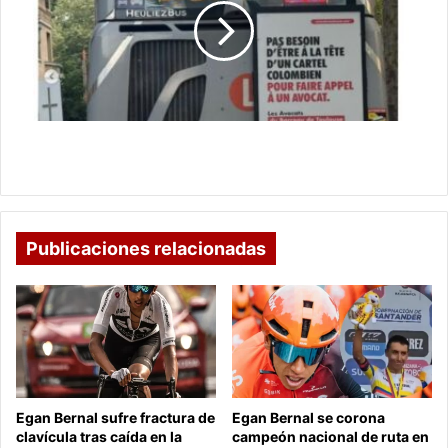
en
Francia
que
estigmatiza
a
Colombia
Controversia por anuncio en Francia que
estigmatiza a Colombia
Publicaciones relacionadas
Egan Bernal sufre fractura de
Egan Bernal se corona
clavícula tras caída en la
campeón nacional de ruta en