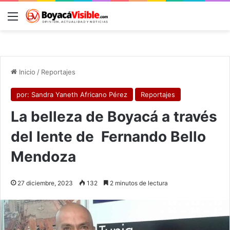
Menú
B
Inicio
/
Reportajes
por: Sandra Yaneth Africano Pérez
Reportajes
La belleza de Boyacá a través
del lente de Fernando Bello
Mendoza
27 diciembre, 2023
132
2 minutos de lectura