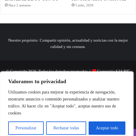
Hace 2 semanas
5 julio, 2026
Nuestro propósito: Compartir opinión, actualidad y noticias con la mejor
calidad y sin censura.
© Copyright 2026, Todos los derechos reservados |
Comunitic SAS BIC
Valoramos tu privacidad
Nit 901228106
Home
Actualidad
Variedades
Opinion
Turismo
Deportes
Utilizamos cookies para mejorar tu experiencia de navegación,
mostrarte anuncios o contenido personalizados y analizar nuestro
El Tinteadero
Caricaturas
Reportajes
tráfico. Al hacer clic en "Aceptar todo", aceptas nuestro uso de
cookies.
Personalizar
Rechazar todas
Aceptar todo