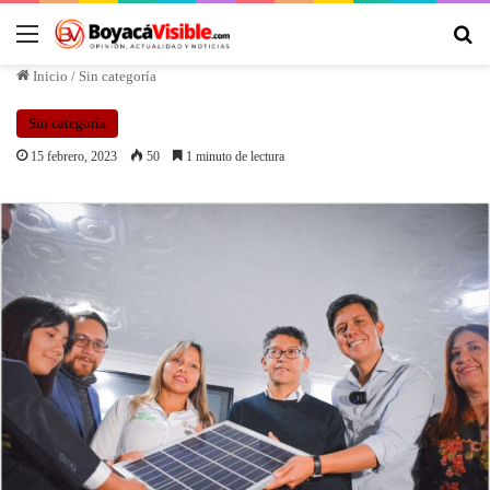
Inicio
/
Sin categoría
Sin categoría
15 febrero, 2023
50
1 minuto de lectura