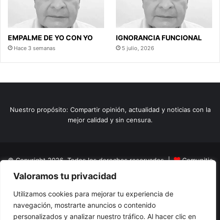
EMPALME DE YO CON YO
IGNORANCIA FUNCIONAL
Hace 3 semanas
5 julio, 2026
Nuestro propósito: Compartir opinión, actualidad y noticias con la
mejor calidad y sin censura.
© Copyright 2026, Todos los derechos reservados |
Comunitic
Valoramos tu privacidad
SAS BIC
Nit 901228106
Home
Actualidad
Variedades
Opinion
Turismo
Deportes
Utilizamos cookies para mejorar tu experiencia de
navegación, mostrarte anuncios o contenido
El Tinteadero
Caricaturas
Reportajes
personalizados y analizar nuestro tráfico. Al hacer clic en