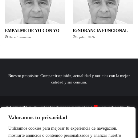
EMPALME DE YO CON YO
IGNORANCIA FUNCIONAL
Hace 3 semanas
5 julio, 2026
Nuestro propósito: Compartir opinión, actualidad y noticias con la mejor
calidad y sin censura.
© Copyright 2026, Todos los derechos reservados |
Comunitic SAS BIC
Valoramos tu privacidad
Nit 901228106
Home
Actualidad
Variedades
Opinion
Turismo
Deportes
Utilizamos cookies para mejorar tu experiencia de navegación,
mostrarte anuncios o contenido personalizados y analizar nuestro
El Tinteadero
Caricaturas
Reportajes