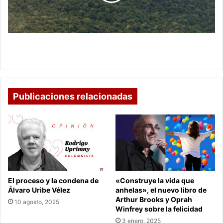
pasando
de
un
10%
Colombia continúa reduciendo la deforestación
al
anual, pasando de un 10% al 19.2%
19.2%
Publicaciones relacionadas
El proceso y la condena de
«Construye la vida que
Álvaro Uribe Vélez
anhelas», el nuevo libro de
Arthur Brooks y Oprah
10 agosto, 2025
Winfrey sobre la felicidad
3 enero, 2025