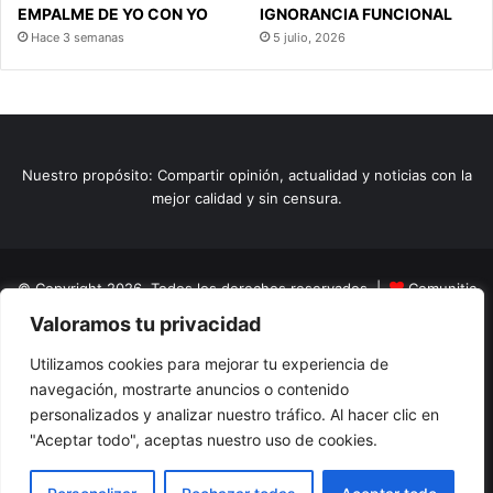
EMPALME DE YO CON YO
IGNORANCIA FUNCIONAL
Hace 3 semanas
5 julio, 2026
Nuestro propósito: Compartir opinión, actualidad y noticias con la
mejor calidad y sin censura.
© Copyright 2026, Todos los derechos reservados |
Comunitic
Valoramos tu privacidad
SAS BIC
Nit 901228106
Home
Actualidad
Variedades
Opinion
Turismo
Deportes
Utilizamos cookies para mejorar tu experiencia de
navegación, mostrarte anuncios o contenido
El Tinteadero
Caricaturas
Reportajes
personalizados y analizar nuestro tráfico. Al hacer clic en
"Aceptar todo", aceptas nuestro uso de cookies.
Facebook
YouTube
Instagram