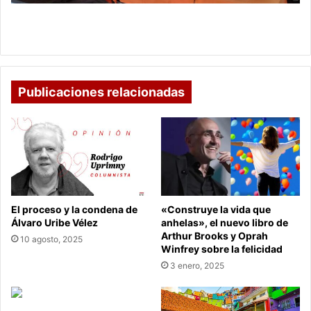
en
la
Minambiente lanzó el portafolio de turismo de
Amazonía
naturaleza en la Amazonía
Publicaciones relacionadas
El proceso y la condena de
«Construye la vida que
Álvaro Uribe Vélez
anhelas», el nuevo libro de
Arthur Brooks y Oprah
10 agosto, 2025
Winfrey sobre la felicidad
3 enero, 2025