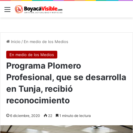
Menú
B
Inicio
/
En medio de los Medios
En medio de los Medios
Programa Plomero
Profesional, que se desarrolla
en Tunja, recibió
reconocimiento
6 diciembre, 2020
22
1 minuto de lectura