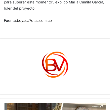
para superar este momento”, explicó María Camila García,
líder del proyecto.
Fuente:
boyaca7dias.com.co
c1561270
La