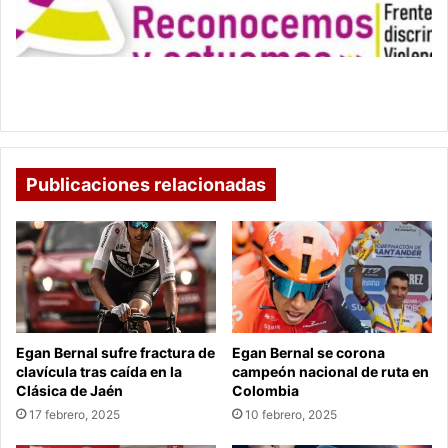
en
las
universidades
del
MEN y ASCUN promueven entornos seguros en
País
las universidades del País
Publicaciones relacionadas
Egan Bernal sufre fractura de
Egan Bernal se corona
clavícula tras caída en la
campeón nacional de ruta en
Clásica de Jaén
Colombia
17 febrero, 2025
10 febrero, 2025