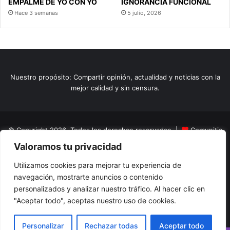
EMPALME DE YO CON YO
IGNORANCIA FUNCIONAL
Hace 3 semanas
5 julio, 2026
Nuestro propósito: Compartir opinión, actualidad y noticias con la
mejor calidad y sin censura.
© Copyright 2026, Todos los derechos reservados |
Comunitic
Valoramos tu privacidad
SAS BIC
Nit 901228106
Home
Actualidad
Variedades
Opinion
Turismo
Deportes
Utilizamos cookies para mejorar tu experiencia de
navegación, mostrarte anuncios o contenido
El Tinteadero
Caricaturas
Reportajes
personalizados y analizar nuestro tráfico. Al hacer clic en
"Aceptar todo", aceptas nuestro uso de cookies.
Facebook
YouTube
Instagram
Personalizar
Rechazar todas
Aceptar todo