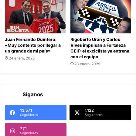
Juan Fernando Quintero:
Rigoberto Urán y Carlos
«Muy contento por llegar a
Vives impulsan a Fortaleza
un grande de mi país»
CEIF: el exciclista ya entrena
con el equipo
24 enero, 2025
23 enero, 2025
Síganos
13.571
1.122
Seguidores
Seguidores
771
Seguidores