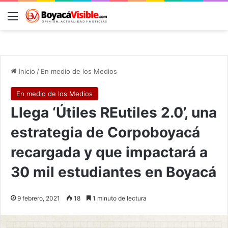
Menú
B
Inicio
/
En medio de los Medios
En medio de los Medios
Llega ‘Útiles REutiles 2.0’, una
estrategia de Corpoboyacá
recargada y que impactará a
30 mil estudiantes en Boyacá
9 febrero, 2021
18
1 minuto de lectura