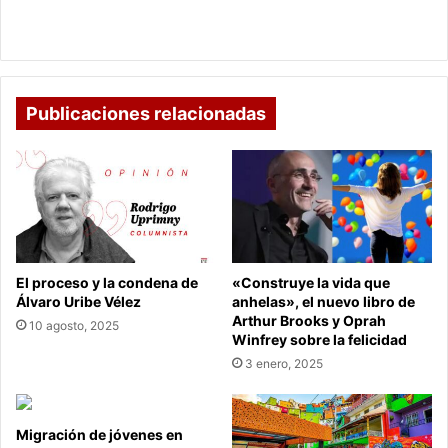
cliente
plataforma de experiencia del cliente que ayuda a
que
las personas a crecer en el trabajo
ayuda
a
las
personas
Publicaciones relacionadas
a
crecer
en
el
trabajo
El proceso y la condena de
«Construye la vida que
Álvaro Uribe Vélez
anhelas», el nuevo libro de
Arthur Brooks y Oprah
10 agosto, 2025
Winfrey sobre la felicidad
3 enero, 2025
Migración de jóvenes en