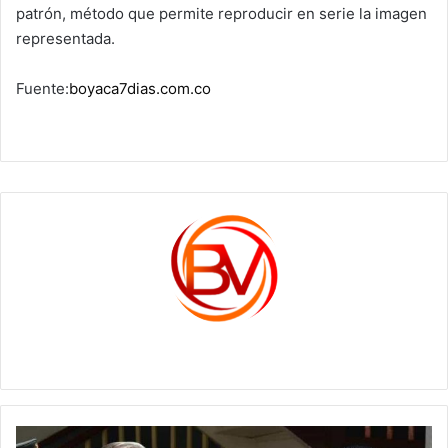
patrón, método que permite reproducir en serie la imagen
representada.
Fuente:
boyaca7dias.com.co
c1561270
Hace