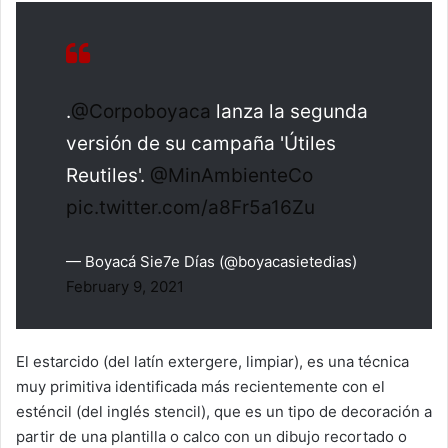
.
@Corpoboyaca
lanza la segunda
versión de su campaña 'Útiles
Reutiles'.
@MinAmbienteCo
pic.twitter.com/a8Fr5a16Zu
— Boyacá Sie7e Días (@boyacasietedias)
February 9, 2021
El estarcido (del latín extergere, limpiar), es una técnica
muy primitiva identificada más recientemente con el
esténcil (del inglés stencil), que es un tipo de decoración a
partir de una plantilla o calco con un dibujo recortado o