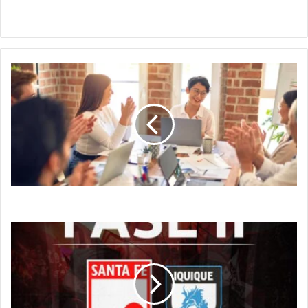
Claudia
Colombia
reducirá
la
jornada
laboral
en
2025
Colombia reducirá la jornada laboral en 2025
Santa
Fe
ya
tiene
rival
en