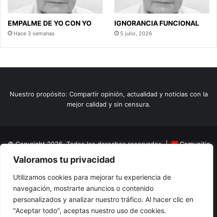
EMPALME DE YO CON YO
IGNORANCIA FUNCIONAL
Hace 3 semanas
5 julio, 2026
Nuestro propósito: Compartir opinión, actualidad y noticias con la
mejor calidad y sin censura.
© Copyright 2026, Todos los derechos reservados |
Comunitic
Valoramos tu privacidad
SAS BIC
Nit 901228106
Home
Actualidad
Variedades
Opinion
Turismo
Deportes
Utilizamos cookies para mejorar tu experiencia de
navegación, mostrarte anuncios o contenido
El Tinteadero
Caricaturas
Reportajes
personalizados y analizar nuestro tráfico. Al hacer clic en
"Aceptar todo", aceptas nuestro uso de cookies.
Facebook
YouTube
Instagram