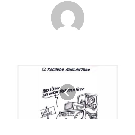
Claudia
El
Recaudo
Adelantado
El Recaudo Adelantado