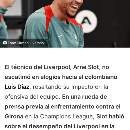
Foto: Diaz en Liverpool
El técnico del Liverpool, Arne Slot, no
escatimó en elogios hacia el colombiano
Luis Díaz
,
resaltando su impacto en la
ofensiva del equipo.
En una rueda de
prensa previa al enfrentamiento contra el
Girona
en la Champions League,
Slot habló
sobre el desempeño del Liverpool en la