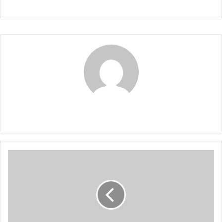
Maribel Triviño
Sogamoso
brilla
sin
victimas
de
pólvora
en