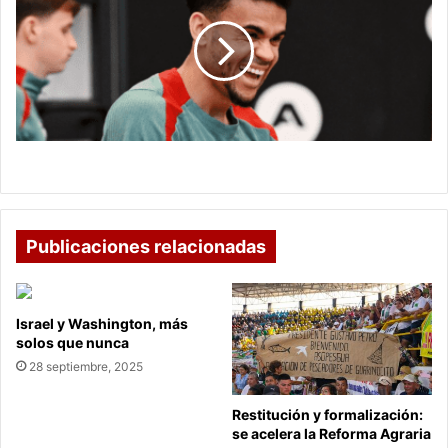
pieza
clave
en
el
Liverpool
Luis Díaz, pieza clave en el Liverpool
Publicaciones relacionadas
Israel y Washington, más
solos que nunca
28 septiembre, 2025
Restitución y formalización:
se acelera la Reforma Agraria