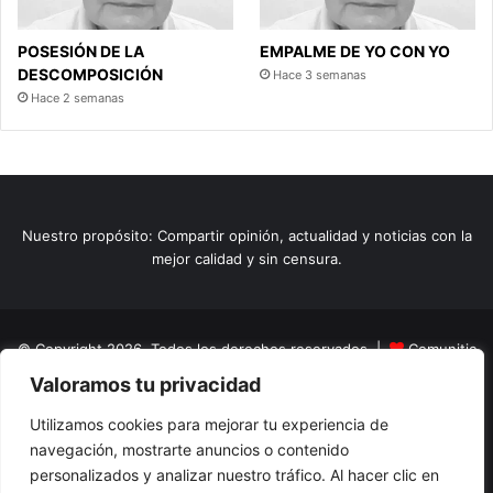
POSESIÓN DE LA
EMPALME DE YO CON YO
DESCOMPOSICIÓN
Hace 3 semanas
Hace 2 semanas
Nuestro propósito: Compartir opinión, actualidad y noticias con la
mejor calidad y sin censura.
© Copyright 2026, Todos los derechos reservados |
Comunitic
Valoramos tu privacidad
SAS BIC
Nit 901228106
Home
Actualidad
Variedades
Opinion
Turismo
Deportes
Utilizamos cookies para mejorar tu experiencia de
navegación, mostrarte anuncios o contenido
El Tinteadero
Caricaturas
Reportajes
personalizados y analizar nuestro tráfico. Al hacer clic en