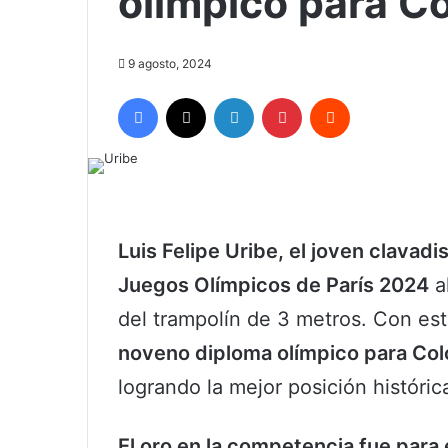
olímpico para C
9 agosto, 2024
Facebook
X
LinkedIn
Pinterest
Reddit
Luis Felipe Uribe, el joven clavadi
Juegos Olímpicos de París 2024
al
del trampolín de 3 metros. Con es
noveno diploma olímpico para Co
logrando la mejor posición históric
El oro en la competencia fue para e