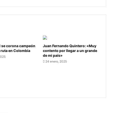
Juegos
Olímpicos
de
París
2024
l se corona campeón
Juan Fernando Quintero: «Muy
 ruta en Colombia
contento por llegar a un grande
de mi país»
2025
24 enero, 2025