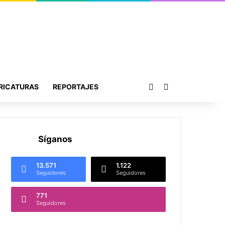
Publicación al azar
Buscar por
RICATURAS
REPORTAJES
Síganos
13.571
1.122
Seguidores
Seguidores
771
Seguidores