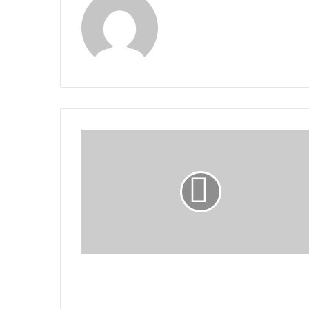
La
Orquesta
Sinfónica
Nacional:
De
gira
por
Suramérica
La Orquesta Sinfónica Nacional: De
gira por Suramérica