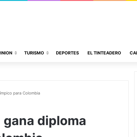
INION
TURISMO
DEPORTES
EL TINTEADERO
CA
límpico para Colombia
e gana diploma