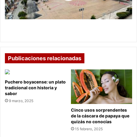
del
Premio
Colombia
Líder
Sogamoso, entre los tres primeros lugares del
Premio Colombia Líder
Publicaciones relacionadas
Puchero boyacense: un plato
tradicional con historia y
sabor
9 marzo, 2025
Cinco usos sorprendentes
de la cáscara de papaya que
quizás no conocías
15 febrero, 2025