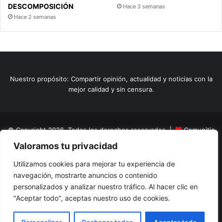
DESCOMPOSICIÓN
Hace 3 semanas
Hace 2 semanas
Nuestro propósito: Compartir opinión, actualidad y noticias con la
mejor calidad y sin censura.
© Copyright 2026, Todos los derechos reservados |
Comunitic
Valoramos tu privacidad
SAS BIC
Nit 901228106
Home
Actualidad
Variedades
Opinion
Turismo
Deportes
Utilizamos cookies para mejorar tu experiencia de
navegación, mostrarte anuncios o contenido
El Tinteadero
Caricaturas
Reportajes
personalizados y analizar nuestro tráfico. Al hacer clic en
"Aceptar todo", aceptas nuestro uso de cookies.
Facebook
YouTube
Instagram