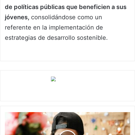
de políticas públicas que beneficien a sus
jóvenes,
consolidándose como un
referente en la implementación de
estrategias de desarrollo sostenible.
Claudia
Marce,
la
Recicladora’:
Colombiana