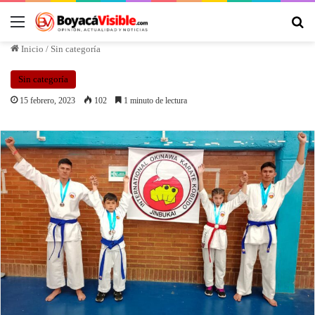
Inicio
/
Sin categoría
Sin categoría
15 febrero, 2023
102
1 minuto de lectura