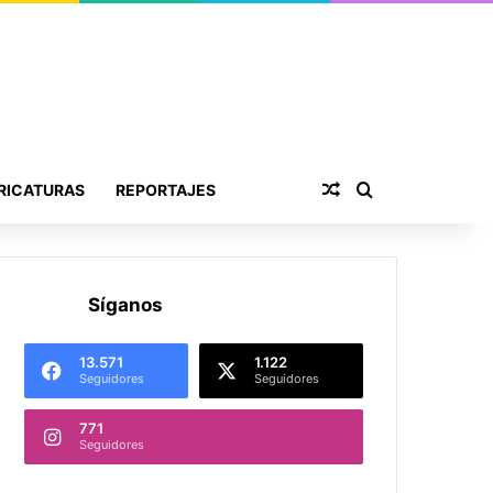
Publicación al aza
Buscar por
RICATURAS
REPORTAJES
Síganos
13.571
1.122
Seguidores
Seguidores
771
Seguidores