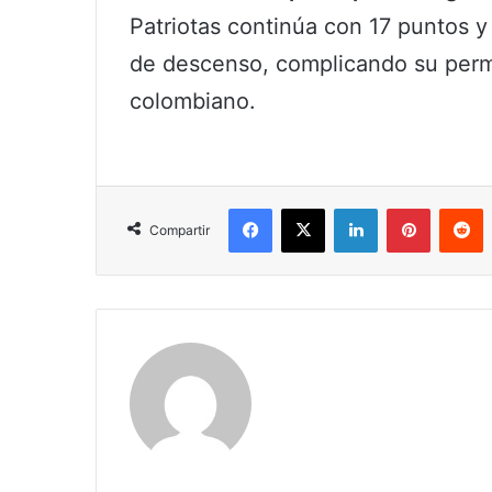
Patriotas continúa con 17 puntos y 
de descenso, complicando su perma
colombiano.
Facebook
X
LinkedIn
Pinterest
R
Compartir
Claudia