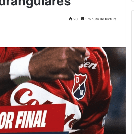
adrangulares
20
1 minuto de lectura