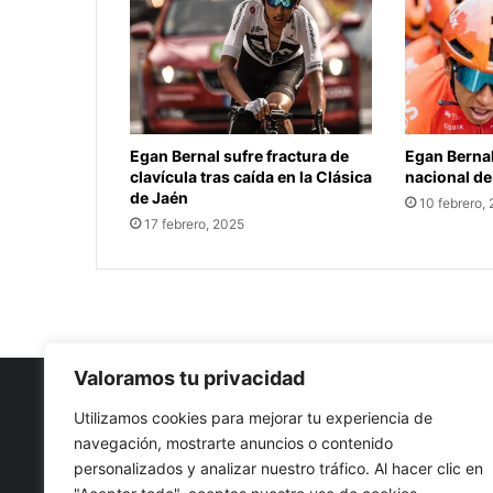
Egan Bernal sufre fractura de
Egan Berna
clavícula tras caída en la Clásica
nacional de
de Jaén
10 febrero,
17 febrero, 2025
Valoramos tu privacidad
Utilizamos cookies para mejorar tu experiencia de
navegación, mostrarte anuncios o contenido
Nuestro propósito: Compartir opinión, actualidad y notici
personalizados y analizar nuestro tráfico. Al hacer clic en
con la mejor calidad y sin censura.