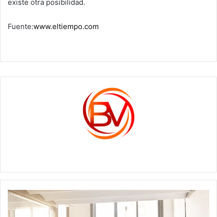
existe otra posibilidad.
Fuente:
www.eltiempo.com
c1561270
Se
abre
convocatoria