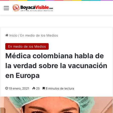
Menú
B
Inicio
/
En medio de los Medios
En medio de los Medios
Médica colombiana habla de
la verdad sobre la vacunación
en Europa
19 enero, 2021
25
8 minutos de lectura