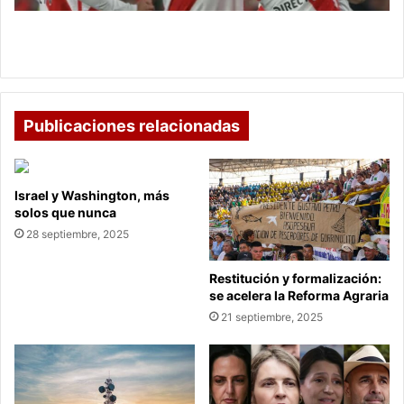
Libertadores
River Plate elimina a Colo Colo en Copa
Libertadores
Publicaciones relacionadas
Israel y Washington, más
solos que nunca
28 septiembre, 2025
Restitución y formalización:
se acelera la Reforma Agraria
21 septiembre, 2025