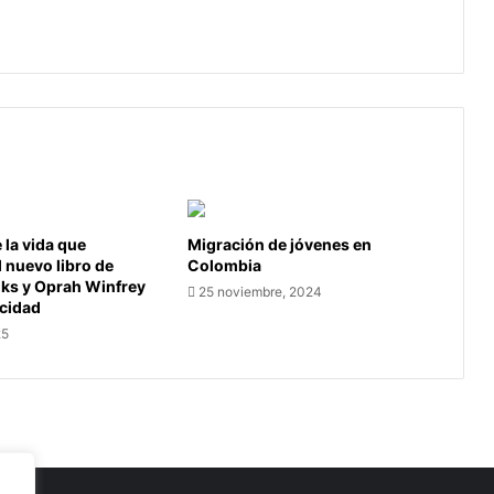
territorio.
la vida que
Migración de jóvenes en
l nuevo libro de
Colombia
oks y Oprah Winfrey
25 noviembre, 2024
icidad
25