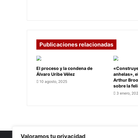
políticas y su programa ‘Prevención y
los
Acción’
Uribe,
sus
posturas
políticas
y
Publicaciones relacionadas
su
programa
‘Prevención
y
El proceso y la condena de
«Construye 
Acción’
Álvaro Uribe Vélez
anhelas», e
Arthur Bro
10 agosto, 2025
sobre la fel
3 enero, 20
Valoramos tu privacidad