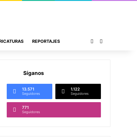
Publicación al azar
Buscar por
RICATURAS
REPORTAJES
Síganos
13.571
1.122
Seguidores
Seguidores
771
Seguidores