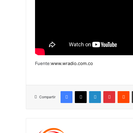
Fuente:
www.wradio.com.co
Facebook
X
LinkedIn
Pinterest
R
Compartir
c1561270