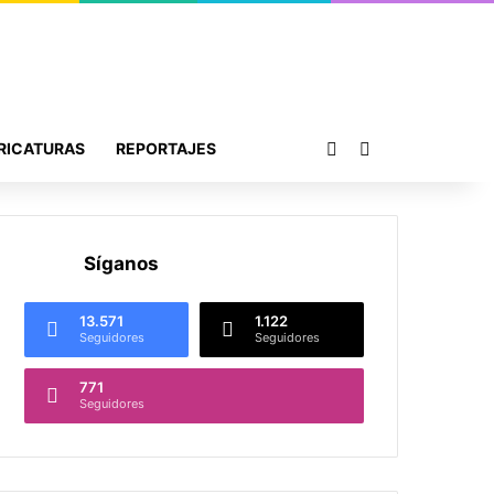
Publicación al azar
Buscar por
RICATURAS
REPORTAJES
Síganos
13.571
1.122
Seguidores
Seguidores
771
Seguidores