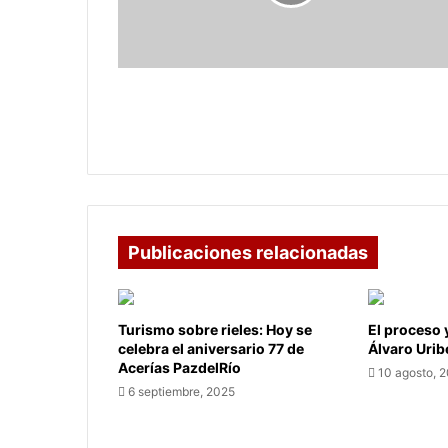
crear
empresa
en
Colombia
¿Misión imposible? Las dificultades
para crear empresa en Colombia
Publicaciones relacionadas
Turismo sobre rieles: Hoy se
El proceso 
celebra el aniversario 77 de
Álvaro Urib
Acerías PazdelRío
10 agosto, 
6 septiembre, 2025