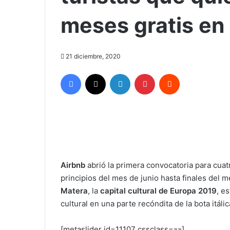
meses gratis en s
21 diciembre, 2020
Facebook
X
LinkedIn
Pinterest
Reddit
Airbnb
abrió la primera convocatoria para cu
principios del mes de junio hasta finales del 
Matera
, la
capital cultural de Europa 2019
, e
cultural en una parte recóndita de la bota itálic
[metaslider id=11107 cssclass=»»]