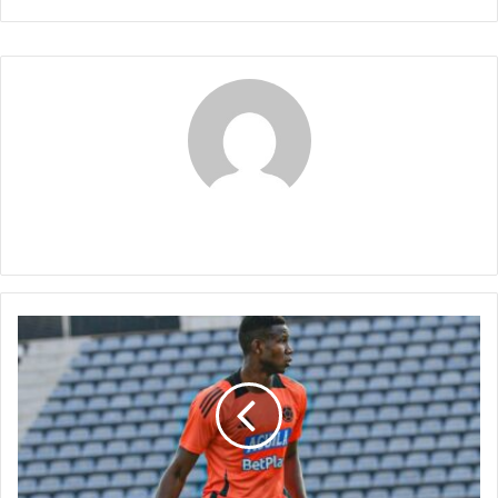
Maribel Triviño
Colombia
enfrenta
nuevas
complicaciones
para
las
Eliminatorias