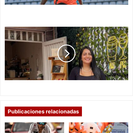
Colombia enfrenta nuevas complicaciones para
las Eliminatorias
Karen
Hernández
impulsa:
“El
Café
con
Sentido"
Karen Hernández impulsa: “El Café con Sentido"
Publicaciones relacionadas