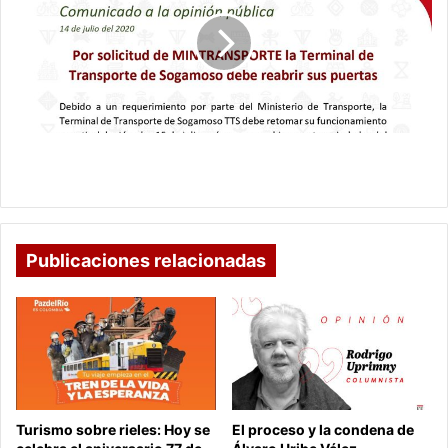
colombianos
de
MinTransporte
se
reabre
la
Terminal
de
Transporte
Por solicitud de MinTransporte se reabre la
de
Terminal de Transporte de Sogamoso.
Sogamoso.
Publicaciones relacionadas
Turismo sobre rieles: Hoy se
El proceso y la condena de