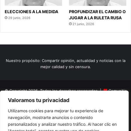
ELECCIONES A LA MEDIDA
PROFUNDIZAR EL CAMBIO O
JUGAR A LA RULETA RUSA
29 junio, 2026
21 junio, 2026
Nuestro propósito: Compartir opinión, actualidad y noticias con la
mejor calidad y sin censura.
© Copyright 2026, Todos los derechos reservados |
Comunitic
Valoramos tu privacidad
SAS BIC
Nit 901228106
Home
Actualidad
Variedades
Opinion
Turismo
Deportes
Utilizamos cookies para mejorar tu experiencia de
navegación, mostrarte anuncios o contenido
El Tinteadero
Caricaturas
Reportajes
personalizados y analizar nuestro tráfico. Al hacer clic en
"Aceptar todo", aceptas nuestro uso de cookies.