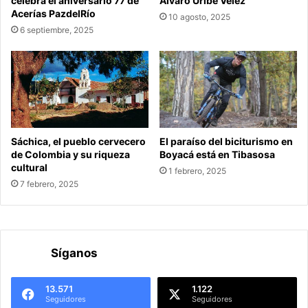
celebra el aniversario 77 de
Álvaro Uribe Vélez
Acerías PazdelRío
10 agosto, 2025
6 septiembre, 2025
Sáchica, el pueblo cervecero
El paraíso del biciturismo en
de Colombia y su riqueza
Boyacá está en Tibasosa
cultural
1 febrero, 2025
7 febrero, 2025
Síganos
13.571
1.122
Seguidores
Seguidores