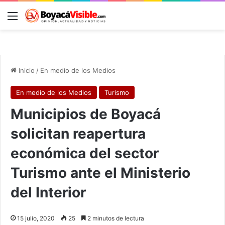
Menú
B
Inicio
/
En medio de los Medios
En medio de los Medios
Turismo
Municipios de Boyacá
solicitan reapertura
económica del sector
Turismo ante el Ministerio
del Interior
15 julio, 2020
25
2 minutos de lectura