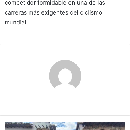
competidor formidable en una de las
carreras más exigentes del ciclismo
mundial.
Maria Alejranda Lopez
Boyacá