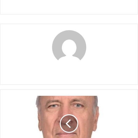
Claudia
SER
PÍCARO
PAGA