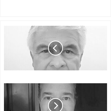
Claudia
ELON
MUSK
SALE
DE
COMPRAS
ELON MUSK SALE DE COMPRAS
NUEVA
REFORMA
PENSIONAL