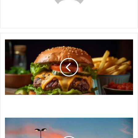
Maria Alejranda Lopez
Día
internacional
de
la
hamburguesa,
símbolo
culinario
mundial
Día internacional de la hamburguesa, símbolo
culinario mundial
Nuevo
impuesto
al