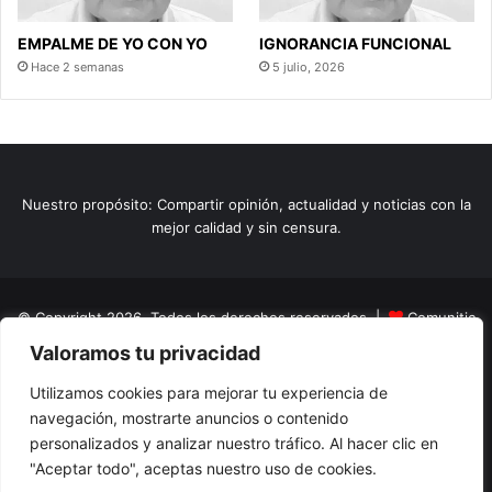
EMPALME DE YO CON YO
IGNORANCIA FUNCIONAL
Hace 2 semanas
5 julio, 2026
Nuestro propósito: Compartir opinión, actualidad y noticias con la
mejor calidad y sin censura.
© Copyright 2026, Todos los derechos reservados |
Comunitic
Valoramos tu privacidad
SAS BIC
Nit 901228106
Home
Actualidad
Variedades
Opinion
Turismo
Deportes
Utilizamos cookies para mejorar tu experiencia de
navegación, mostrarte anuncios o contenido
El Tinteadero
Caricaturas
Reportajes
personalizados y analizar nuestro tráfico. Al hacer clic en
"Aceptar todo", aceptas nuestro uso de cookies.
Facebook
YouTube
Instagram