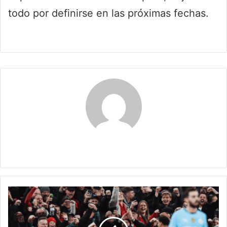
todo por definirse en las próximas fechas.
Claudia
Liverpool
vence
al
Manchester