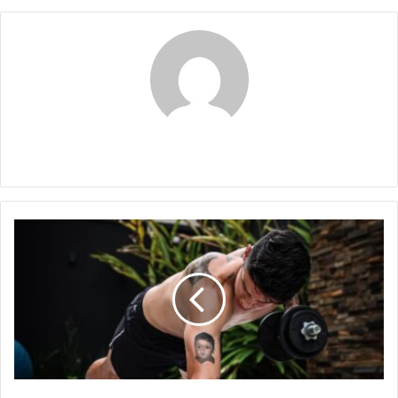
Maria Alejranda Lopez
¿James
Rodríguez
al
Besiktas
Turco?