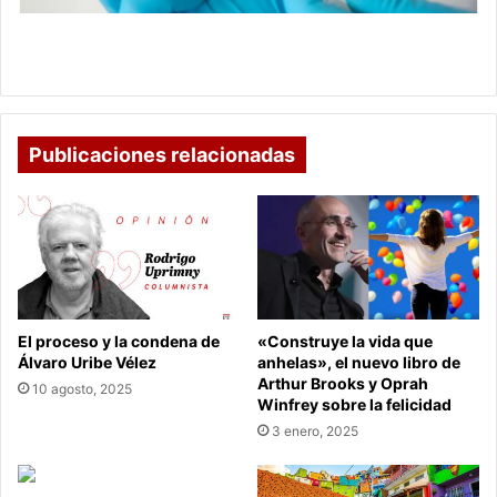
es
90
Pfizer revela resultados de vacuna contra covid-
%
19: es 90 % eficaz
eficaz
Publicaciones relacionadas
El proceso y la condena de
«Construye la vida que
Álvaro Uribe Vélez
anhelas», el nuevo libro de
Arthur Brooks y Oprah
10 agosto, 2025
Winfrey sobre la felicidad
3 enero, 2025