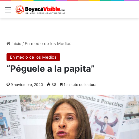
Menú
B
Inicio
/
En medio de los Medios
En medio de los Medios
“Péguele a la papita”
9 noviembre, 2020
38
1 minuto de lectura