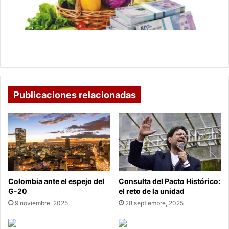
baratos?
el
bolsillo
respira
¿Qué productos en Colombia se pondrán baratos?
el bolsillo respira
Publicaciones relacionadas
Colombia ante el espejo del
Consulta del Pacto Histórico:
G-20
el reto de la unidad
9 noviembre, 2025
28 septiembre, 2025