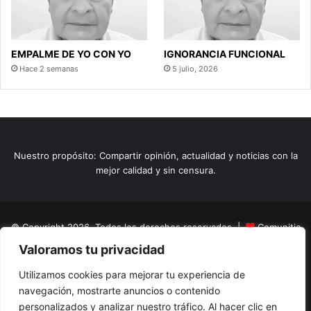
EMPALME DE YO CON YO
IGNORANCIA FUNCIONAL
Hace 2 semanas
5 julio, 2026
Nuestro propósito: Compartir opinión, actualidad y noticias con la
mejor calidad y sin censura.
© Copyright 2026, Todos los derechos reservados |
Comunitic
Valoramos tu privacidad
SAS BIC
Nit 901228106
Home
Actualidad
Variedades
Opinion
Turismo
Deportes
Utilizamos cookies para mejorar tu experiencia de
navegación, mostrarte anuncios o contenido
El Tinteadero
Caricaturas
Reportajes
personalizados y analizar nuestro tráfico. Al hacer clic en