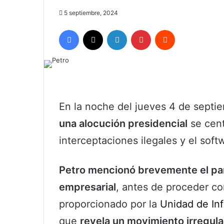
5 septiembre, 2024
Facebook
X
LinkedIn
Pinterest
Reddit
En la noche del jueves 4 de septi
una alocución presidencial
se cent
interceptaciones ilegales y el soft
Petro mencionó brevemente el pa
empresarial
, antes de proceder co
proporcionado por la
Unidad de Inf
que
revela un movimiento irregular