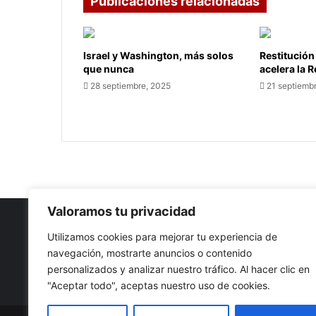
Publicaciones relacionadas
Israel y Washington, más solos
Restitución
que nunca
acelera la 
28 septiembre, 2025
21 septiemb
Valoramos tu privacidad
Utilizamos cookies para mejorar tu experiencia de
navegación, mostrarte anuncios o contenido
Nuestro propósito: Compartir opinión, actualidad y notici
personalizados y analizar nuestro tráfico. Al hacer clic en
con la mejor calidad y sin censura.
"Aceptar todo", aceptas nuestro uso de cookies.