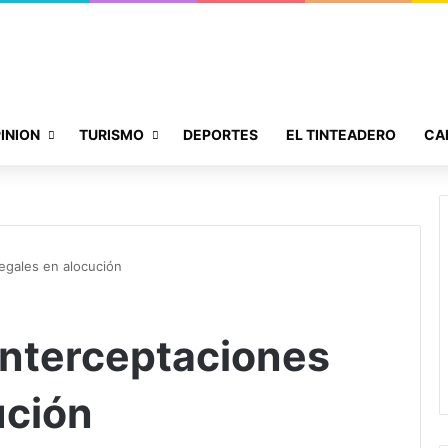
INION
TURISMO
DEPORTES
EL TINTEADERO
CA
legales en alocución
interceptaciones
ución