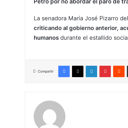
Petro por no abordar el paro de t
La senadora María José Pizarro del
criticando al gobierno anterior, a
humanos
durante el estallido soci
Facebook
X
LinkedIn
Pinterest
R
Compartir
Claudia