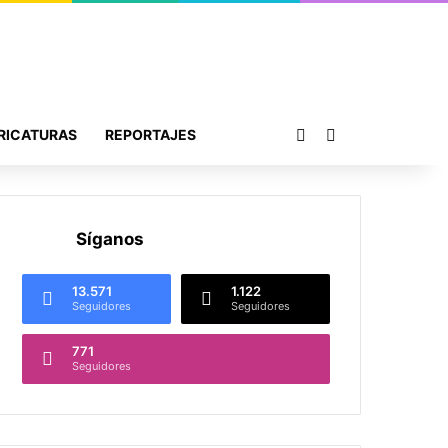
Publicación al azar
Buscar por
RICATURAS
REPORTAJES
Síganos
13.571
1.122
Seguidores
Seguidores
771
Seguidores