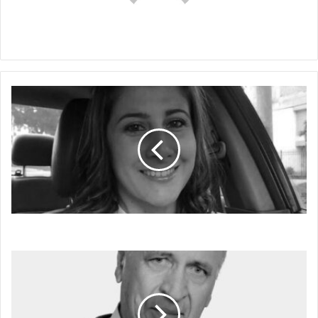
Claudia
LO
QUE
CALLAN
LOS
ARRENDADORES
LO QUE CALLAN LOS ARRENDADORES
¡MANOS
ARRIBA!