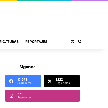
Publicación al aza
Buscar por
RICATURAS
REPORTAJES
Síganos
13.571
1.122
Seguidores
Seguidores
771
Seguidores