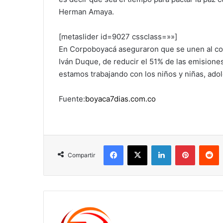
Herman Amaya.
[metaslider id=9027 cssclass=»»]
En Corpoboyacá aseguraron que se unen al com
Iván Duque, de reducir el 51% de las emisione
estamos trabajando con los niños y niñas, adol
Fuente:
boyaca7dias.com.co
Facebook
X
LinkedIn
Pinterest
R
Compartir
c1561270