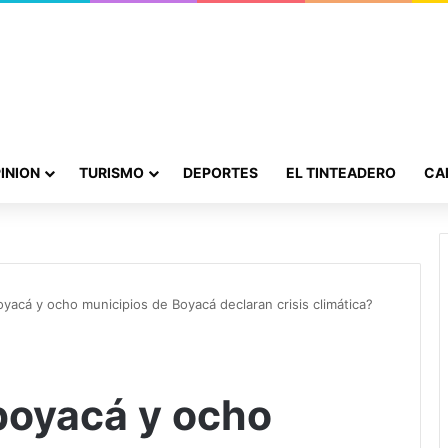
INION
TURISMO
DEPORTES
EL TINTEADERO
CA
acá y ocho municipios de Boyacá declaran crisis climática?
boyacá y ocho