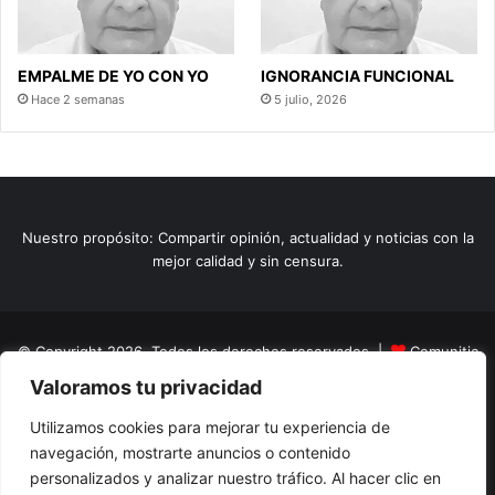
EMPALME DE YO CON YO
IGNORANCIA FUNCIONAL
Hace 2 semanas
5 julio, 2026
Nuestro propósito: Compartir opinión, actualidad y noticias con la
mejor calidad y sin censura.
© Copyright 2026, Todos los derechos reservados |
Comunitic
Valoramos tu privacidad
SAS BIC
Nit 901228106
Home
Actualidad
Variedades
Opinion
Turismo
Deportes
Utilizamos cookies para mejorar tu experiencia de
navegación, mostrarte anuncios o contenido
El Tinteadero
Caricaturas
Reportajes
personalizados y analizar nuestro tráfico. Al hacer clic en