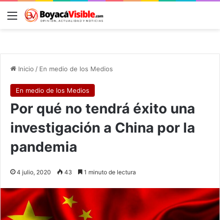
Menú
B
Inicio
/
En medio de los Medios
En medio de los Medios
Por qué no tendrá éxito una
investigación a China por la
pandemia
4 julio, 2020
43
1 minuto de lectura