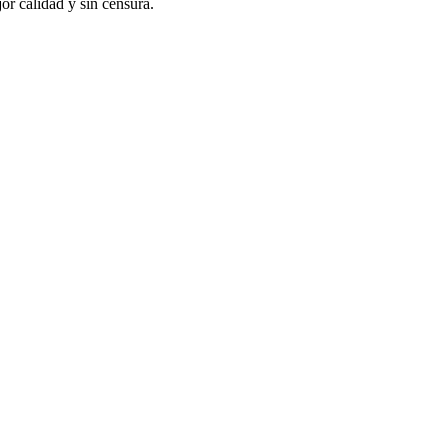
or calidad y sin censura.
 BIC
Nit 901228106