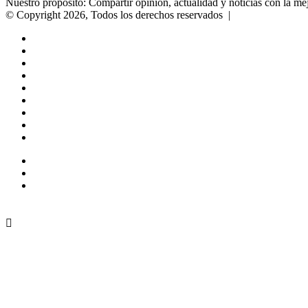
Nuestro propósito: Compartir opinión, actualidad y noticias con la mej
© Copyright 2026, Todos los derechos reservados |
Comunitic SAS
Home
Actualidad
Variedades
Opinion
Turismo
Deportes
El Tinteadero
Caricaturas
Reportajes
Facebook
YouTube
Instagram
Facebook
X
WhatsApp
Telegram
Viber
Botón volver arriba