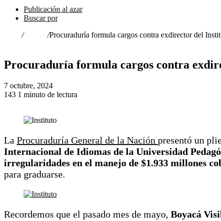
Publicación al azar
Buscar por
Inicio
/
Hechos
/
Procuraduría formula cargos contra exdirector del Inst
Hechos
Procuraduría formula cargos contra exdire
7 octubre, 2024
143
1 minuto de lectura
Facebook
X
LinkedIn
Pinterest
Reddit
WhatsApp
Telegram
La
Procuraduría General de la Nación
presentó un pli
Internacional de Idiomas de la Universidad Pedag
irregularidades en el manejo de $1.933 millones co
para graduarse.
Recordemos que el pasado mes de mayo,
Boyacá Visib