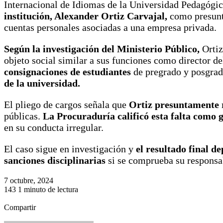
Internacional de Idiomas de la Universidad Pedagógi
institución, Alexander Ortiz Carvajal,
como presunt
cuentas personales asociadas a una empresa privada.
Según la investigación del Ministerio Público,
Ortiz
objeto social similar a sus funciones como director de
consignaciones de estudiantes
de pregrado y posgrado
de la universidad.
El pliego de cargos señala que
Ortiz presuntamente r
públicas.
La Procuraduría calificó esta falta como 
en su conducta irregular.
El caso sigue en investigación y
el resultado final d
sanciones disciplinarias
si se comprueba su responsa
7 octubre, 2024
143
1 minuto de lectura
Facebook
X
LinkedIn
Pinterest
Reddit
WhatsApp
Telegram
Compartir
Facebook
X
LinkedIn
Pinterest
Reddit
WhatsApp
Telegram
Comparti