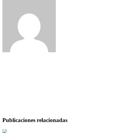
Claudia
Salsa al Parque 2024, más de 100 mil asistentes bailaron
Salsa al Parque 2024, más de 100 mil asistentes baila
Nuevos guardaparques para la protección de áreas naturales en Boya
Nuevos guardaparques para la protección de áreas n
Publicaciones relacionadas