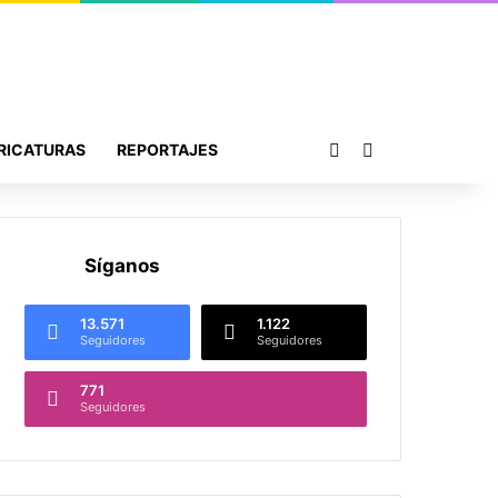
Publicación al azar
Buscar por
RICATURAS
REPORTAJES
Síganos
13.571
1.122
Seguidores
Seguidores
771
Seguidores