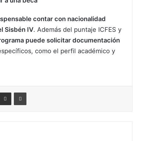
ar a una beca
ispensable contar con nacionalidad
l Sisbén IV
. Además del puntaje ICFES y
rograma puede solicitar documentación
específicos, como el perfil académico y
eddit
Compartir por correo electrónico
Imprimir