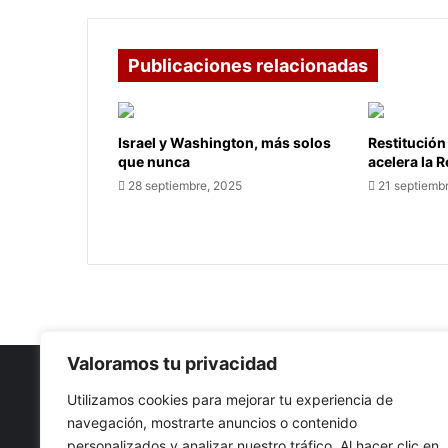
Publicaciones relacionadas
Israel y Washington, más solos
Restitución
que nunca
acelera la 
28 septiembre, 2025
21 septiemb
Valoramos tu privacidad
Utilizamos cookies para mejorar tu experiencia de
navegación, mostrarte anuncios o contenido
Nuestro propósito: Compartir opinión, actualidad y notici
personalizados y analizar nuestro tráfico. Al hacer clic en