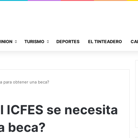
INION
TURISMO
DEPORTES
EL TINTEADERO
CA
ta para obtener una beca?
l ICFES se necesita
a beca?