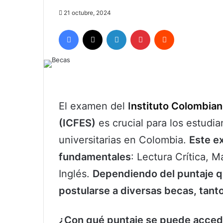
21 octubre, 2024
Facebook
X
LinkedIn
Pinterest
Reddit
El examen del
I
nstituto Colombian
(ICFES)
es crucial para los estudi
universitarias en Colombia.
Este e
fundamentales
: Lectura Crítica, 
Inglés.
Dependiendo del puntaje 
postularse a diversas becas, tanto
¿Con qué puntaje se puede acced