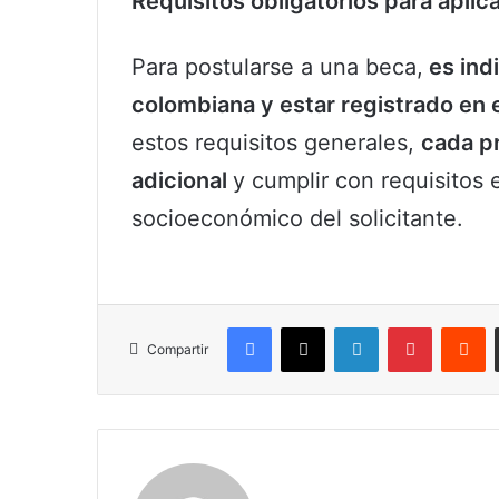
Requisitos obligatorios para aplic
Para postularse a una beca,
es ind
colombiana y estar registrado en e
estos requisitos generales,
cada p
adicional
y cumplir con requisitos 
socioeconómico del solicitante.
Facebook
X
LinkedIn
Pinterest
R
Compartir
Claudia