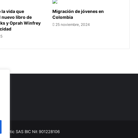
la vida que
Migración de jóvenes en
l nuevo libro de
Colombia
oks y Oprah Winfrey
25 noviembre, 2024
icidad
25
as
munitic SAS BIC
Nit 901228106