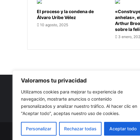
El proceso y la condena de
«Construye 
Álvaro Uribe Vélez
anhelas», e
Arthur Bro
10 agosto, 2025
sobre la fel
3 enero, 20
Valoramos tu privacidad
Utilizamos cookies para mejorar tu experiencia de
navegación, mostrarte anuncios o contenido
Nuestro propósito: Compartir opinión, actualidad y notici
personalizados y analizar nuestro tráfico. Al hacer clic en
con la mejor calidad y sin censura.
"Aceptar todo", aceptas nuestro uso de cookies.
Personalizar
Rechazar todas
Aceptar todo
© Copyright 2026, Todos los derechos reservados |
Co