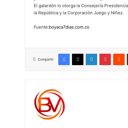
El galardón lo otorga la Consejería Presidencia
la República y la Corporación Juego y Niñez.
Fuente:
boyaca7dias.com.co
Facebook
X
LinkedIn
Pinterest
R
Compartir
c1561270