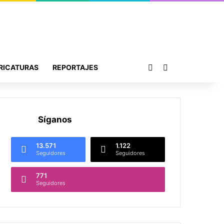
Publicación al azar
Buscar por
RICATURAS
REPORTAJES
Síganos
13.571
1.122
Seguidores
Seguidores
771
Seguidores