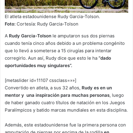
El atleta estadounidense Rudy Garcia-Tolson.
Foto:
Cortesía: Rudy Garcia-Tolson
A
Rudy Garcia-Tolson
le amputaron sus dos piernas
cuando tenía cinco años debido a un problema congénito
que lo llevó a someterse a 15 cirugías para intentar
corregirlo. Aun así, Rudy dice que esto le ha
“dado
oportunidades muy singulares”.
[metaslider id=11107 cssclass=»»]
Convertido en atleta, a sus 32 años,
Rudy es en un
mentor y una inspiración para muchas personas
, luego
de haber ganado cuatro títulos de natación en los Juegos
Paralímpicos y batido marcas mundiales en esta disciplina.
Además, este estadounidense fue la primera persona con
amputación de piernas por encima de la rodilla
en