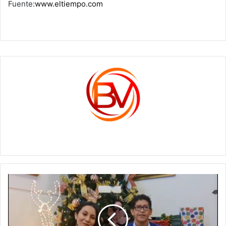
Fuente:
www.eltiempo.com
c1561270
Ramiro
Barragán
recibe
el
premio