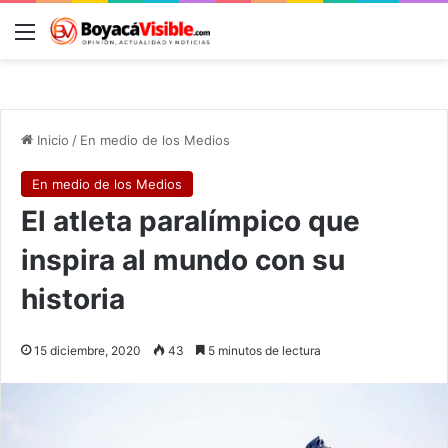
Menú
B
Inicio
/
En medio de los Medios
En medio de los Medios
El atleta paralímpico que
inspira al mundo con su
historia
15 diciembre, 2020
43
5 minutos de lectura