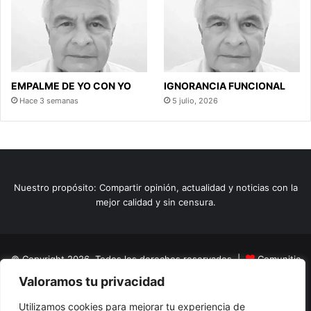
EMPALME DE YO CON YO
IGNORANCIA FUNCIONAL
Hace 3 semanas
5 julio, 2026
Nuestro propósito: Compartir opinión, actualidad y noticias con la
mejor calidad y sin censura.
© Copyright 2026, Todos los derechos reservados |
Comunitic
Valoramos tu privacidad
SAS BIC
Nit 901228106
Home
Actualidad
Variedades
Opinion
Turismo
Deportes
Utilizamos cookies para mejorar tu experiencia de