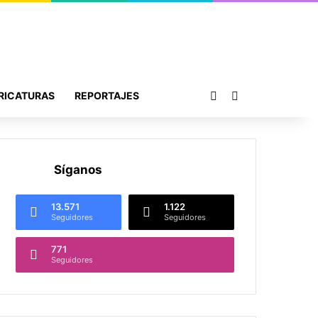
Publicación al azar
Buscar por
RICATURAS
REPORTAJES
Síganos
13.571
1.122
Seguidores
Seguidores
771
Seguidores