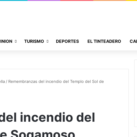
INION
TURISMO
DEPORTES
EL TINTEADERO
CA
lla
/
Remembranzas del incendio del Templo del Sol de
el incendio del
 de Sogamoso