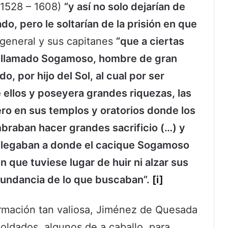
(1528 – 1608)
“y así no solo dejarían de
o, pero le soltarían de la prisión en que
 general y sus capitanes
“que a ciertas
ue llamado Sogamoso, hombre de gran
o, por hijo del Sol, al cual por ser
 ellos y poseyera grandes riquezas, las
ero en sus templos y oratorios donde los
raban hacer grandes sacrificio (…) y
y llegaban a donde el cacique Sogamoso
n que tuviese lugar de huir ni alzar sus
abundancia de lo que buscaban”.
[i]
rmación tan valiosa, Jiménez de Quesada
ldados, algunos de a caballo, para