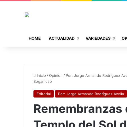
HOME
ACTUALIDAD
VARIEDADES
OP
Inicio
/
Opinion
/
Por: Jorge Armando Rodríguez Ave
Sogamoso
Editorial
Por: Jorge Armando Rodríguez Avella
Remembranzas d
Templo del Sol