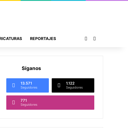
Publicación al azar
Buscar por
RICATURAS
REPORTAJES
Síganos
13.571
1.122
Seguidores
Seguidores
771
Seguidores