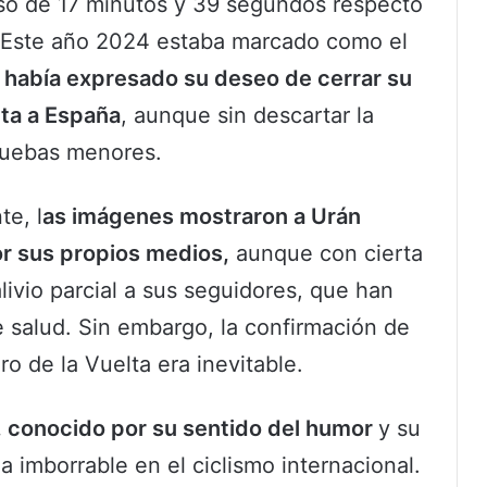
so de 17 minutos y 39 segundos respecto
c. Este año 2024 estaba marcado como el
 había expresado su deseo de cerrar su
lta a España
, aunque sin descartar la
pruebas menores.
te, l
as imágenes mostraron a Urán
or sus propios medios,
aunque con cierta
alivio parcial a sus seguidores, que han
 salud. Sin embargo, la confirmación de
iro de la Vuelta era inevitable.
o, conocido por su sentido del humor
y su
a imborrable en el ciclismo internacional.