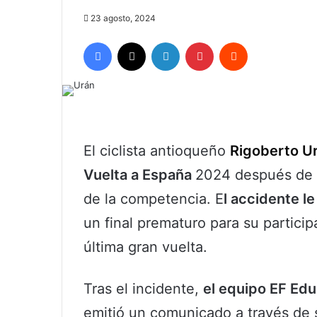
23 agosto, 2024
Facebook
X
LinkedIn
Pinterest
Reddit
El ciclista antioqueño
Rigoberto U
Vuelta a España
2024 después de u
de la competencia. E
l accidente l
un final prematuro para su partici
última gran vuelta.
Tras el incidente,
el equipo EF Ed
emitió un comunicado a través de 