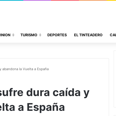
INION
TURISMO
DEPORTES
EL TINTEADERO
CA
 y abandona la Vuelta a España
ufre dura caída y
lta a España