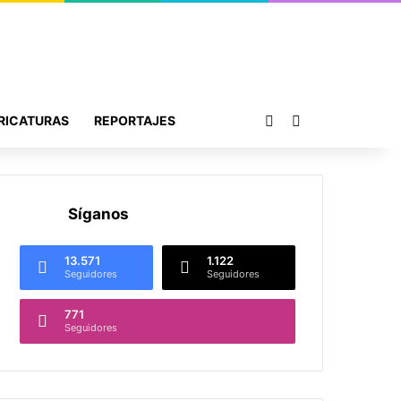
Publicación al azar
Buscar por
RICATURAS
REPORTAJES
Síganos
13.571
1.122
Seguidores
Seguidores
771
Seguidores