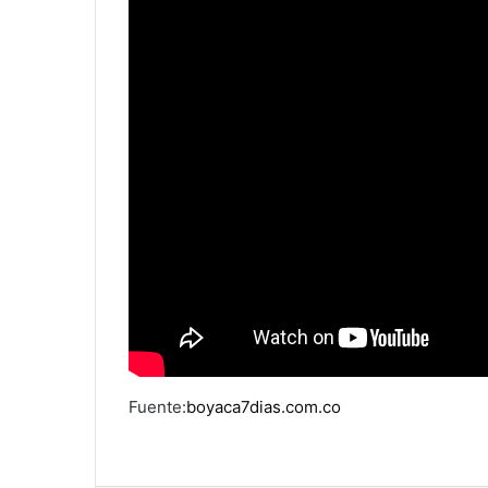
Fuente:
boyaca7dias.com.co