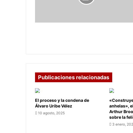
será
la
película
inaugural
del
LA SINFÓNICA DE LOS ANDES será la
Festival
película inaugural del Festival
Audiovisual
Audiovisual de los Montes de María.
de
los
Montes
de
María.
Publicaciones relacionadas
El proceso y la condena de
«Construye 
Álvaro Uribe Vélez
anhelas», e
Arthur Bro
10 agosto, 2025
sobre la fel
3 enero, 20