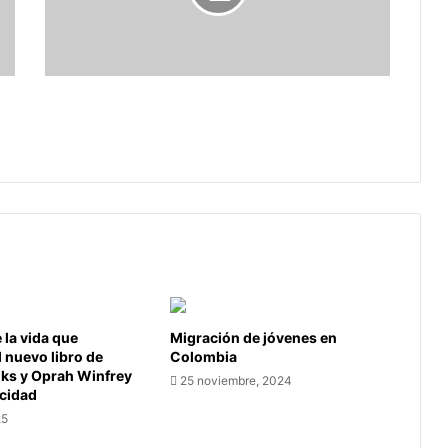
estas
son
las
rutas
de
Paro de taxistas en Bogotá: estas son
este
las rutas de este miércoles
miércoles
la vida que
Migración de jóvenes en
l nuevo libro de
Colombia
oks y Oprah Winfrey
25 noviembre, 2024
icidad
25